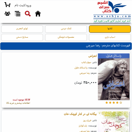
ورود/ثبت نام
کتابها
کمک درسی
لوازم التحریر
اسباب بازی
محصولات فرهنگی
صنایع دستی
فهرست کتابهای مترجم: رضا میرچی
اعتراض
ناشر:
جهان کتاب
نویسنده:
واتسلاف هاول
مترجم:
رضا میرچی
۳۵۰,۰۰۰
تومان
کالا موجود است
اطلاعات بیشتر و خرید کالا
بیگانه ای در کنار کوچک خان
ناشر:
فرزان روز
نویسنده:
یان کولارژ
مترجم:
رضا میرچی