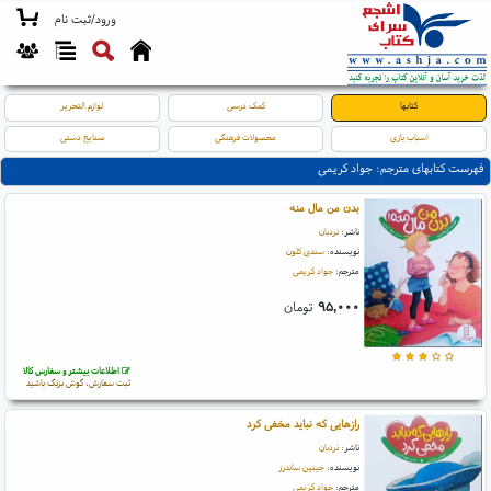
ورود/ثبت نام
کتابها
کمک درسی
لوازم التحریر
اسباب بازی
محصولات فرهنگی
صنایع دستی
فهرست کتابهای مترجم: جواد کریمی
بدن من مال منه
ناشر:
نردبان
نویسنده:
سندی کلون
مترجم:
جواد کریمی
۹۵,۰۰۰
تومان
اطلاعات بیشتر و سفارش کالا
ثبت سفارش، گوش بزنگ باشید
رازهایی که نباید مخفی کرد
ناشر:
نردبان
نویسنده:
جینین ساندرز
مترجم:
جواد کریمی