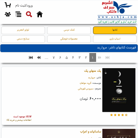
ورود/ثبت نام
کتابها
کمک درسی
لوازم التحریر
اسباب بازی
محصولات فرهنگی
صنایع دستی
فهرست کتابهای ناشر: مروارید
...
۷
۶
۵
۴
۳
۲
۱
یک منهای یک
ناشر:
مروارید
نویسنده:
گروه مولفان
مترجم:
سیروس قهرمانی
۶۰,۰۰۰
تومان
کالا موجود است
اطلاعات بیشتر و خرید کالا
ساسانیان و اعراب