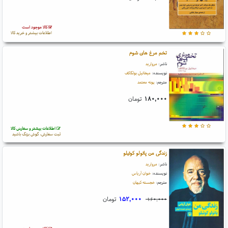
کالا موجود است
اطلاعات بیشتر و خرید کالا
تخم مرغ های شوم
ناشر:
مروارید
نویسنده:
میخائیل بولگاکف
مترجم:
پونه معتمد
۱۸۰,۰۰۰
تومان
اطلاعات بیشتر و سفارش کالا
ثبت سفارش، گوش بزنگ باشید
زندگی من پائولو کوئیلو
ناشر:
مروارید
نویسنده:
خوان آریاس
مترجم:
خجسته کیهان
۱۵۲,۰۰۰
تومان
۱۶۰,۰۰۰