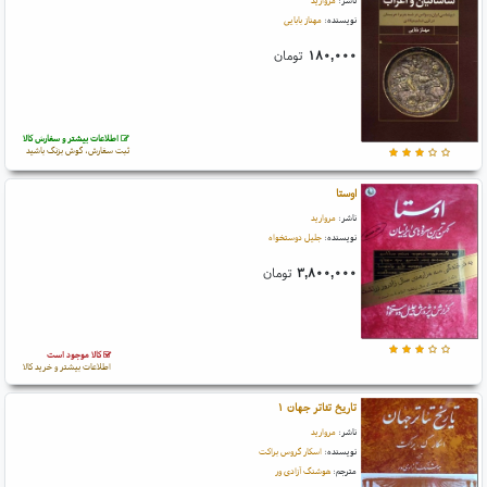
ناشر:
مروارید
نویسنده:
مهناز بابایی
۱۸۰,۰۰۰
تومان
اطلاعات بیشتر و سفارش کالا
ثبت سفارش، گوش بزنگ باشید
اوستا
ناشر:
مروارید
نویسنده:
جلیل دوستخواه
۳,۸۰۰,۰۰۰
تومان
کالا موجود است
اطلاعات بیشتر و خرید کالا
تاریخ تئاتر جهان ۱
ناشر:
مروارید
نویسنده:
اسکار گروس براکت
مترجم:
هوشنگ آزادی ور