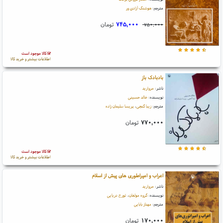
مترجم:
هوشنگ آزادی ور
۷۴۵,۰۰۰
تومان
۷۵۰,۰۰۰
کالا موجود است
اطلاعات بیشتر و خرید کالا
بادبادک باز
ناشر:
مروارید
نویسنده:
خالد حسینی
مترجم:
زیبا گنجی
،
پریسا سلیمان زاده
۷۷۰,۰۰۰
تومان
کالا موجود است
اطلاعات بیشتر و خرید کالا
اعراب و امپراطوری های پیش از اسلام
ناشر:
مروارید
نویسنده:
گروه مولفان
،
تورج دریایی
مترجم:
مهناز بابایی
۱۷۰,۰۰۰
تومان